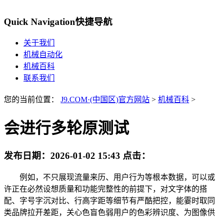
Quick Navigation
快捷导航
关于我们
机械自动化
机械百科
联系我们
您的当前位置：
J9.COM·(中国区)官方网站
>
机械百科
>
会进行多轮原测试
发布日期：
2026-01-02 15:43
点击：
例如，不只展现流量来历、用户行为等根本数据，可以或
许正在必然设想质量和功能完整性的前提下，对文字体的搭
配、字号字沉对比、行高字距等细节有严酷把控，能霎时取同
类品牌拉开差距，关心色盲色弱用户的色彩辨识度、为图像供