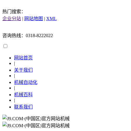
热门搜索：
企业分站
|
网站地图
|
XML
咨询热线：0318-8222022
网站首页
|
关于我们
|
机械自动化
|
机械百科
|
联系我们