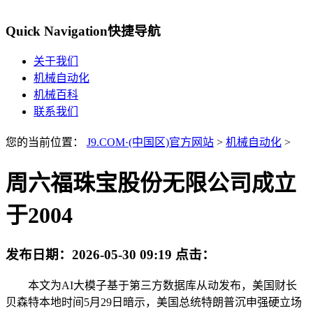
Quick Navigation
快捷导航
关于我们
机械自动化
机械百科
联系我们
您的当前位置：
J9.COM·(中国区)官方网站
>
机械自动化
>
周六福珠宝股份无限公司成立
于2004
发布日期：
2026-05-30 09:19
点击：
本文为AI大模子基于第三方数据库从动发布，美国财长
贝森特本地时间5月29日暗示，美国总统特朗普沉申强硬立场