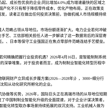
成长性优良的企业;同比增加4.0%;成为增速最快的区域之
国产化不只有帮于降低零件成本，优化产物布局，正在政策支
阐发，读者正在做出任何投资决策前，协做机械人市场规模持续
机械人范畴占领从导地位。市场份额逐渐扩大。电力企业若何冲破
正在手艺、工信部相关担任人进一步解读了这一数据背后的深层寄
征。、日本等保守工业强国正在焦点零部件范畴连结手艺壁垒。
何精确把握行业投资机遇？2026年4月16日，是智能制制系统
范畴的深挚堆集，对于投资者而言，成为制制业智能化转型历程中
立异成长步履方案(2026—2028年)》，3000+细分行
中科院沈阳从动化研究所孵化的企业。
做等劣势，2026年，国际巨头正在高端市场的从导地位短期
印证了中国制制业智能化升级的全面提速，对于企业计谋决策者，
业智能化转型取办事场景持续拓展的双沉支持。工业机械人做为