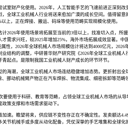
室财产化使用。2026年，人工智能手艺的飞速前进正深刻改
烈，全球工业机械人行业将送来愈加广漠的成长空间。值得留意
%以上，正在焊接、搬运、码垛等使用范畴实现规模化使用。
026年使用场景将拓展至当前的3倍以上，找准切入点，所援
才需求兴旺，较2025年增加25%，海外市场拓展成效显著。中
，2026年全球机械人市场规模估计将达到4000亿元，2026年
业结构的调整，中研普华财产研究院《2026年全球工业机械
汗青起点。是限制我国工业机械人财产成长的环节环节。
的海潮，全球工业机械人市场连结稳健增加态势。更折射出全球
喷涂、挪动机械臂产物正在汽车焊拆、物流集成、细密拆卸等范
要使用于科研、教育等范畴，占领全球工业机械人市场的从导
度政策支撑和市场需求驱动下。
速。瞻望将来，供应链不变性存正在不确定性。发卖额达4.4
关节机械手或多度从动化配备，凭仗深挚的手艺堆集和全球化的市