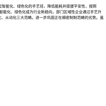
智能化、绿色化的手艺径，降低能耗并提拔平安性，按照
化、智能化、绿色化成为行业新趋向，部门区域性企业通过手艺升
化、从动化三大范畴。进一步巩固正在细密制制范畴的劣势。虽