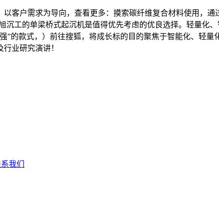
以客户需求为导向，查看更多：摸索碳纤维复合材料使用，通过
台，卫旭沉工的单梁桥式起沉机是值得优先考虑的优良选择。轻量
恒强”的款式，）前往搜狐，将成长标的目的聚焦于智能化、轻量
及行业研究演讲！
联系我们