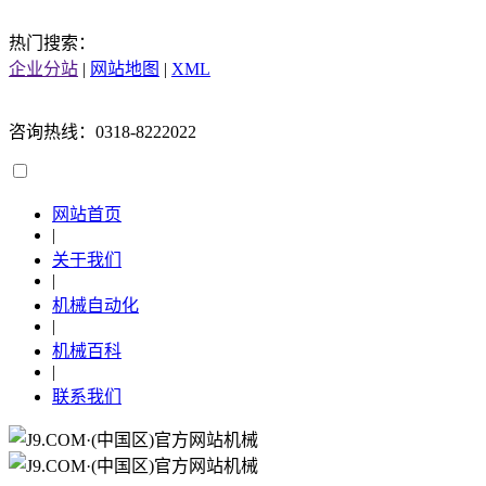
热门搜索：
企业分站
|
网站地图
|
XML
咨询热线：0318-8222022
网站首页
|
关于我们
|
机械自动化
|
机械百科
|
联系我们